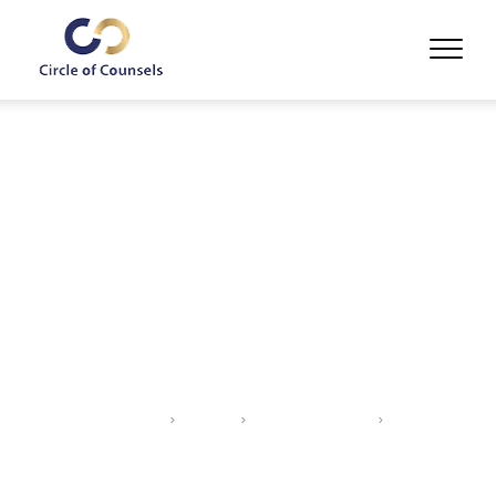
CIRCLE OF COUNSELS
>
CASES
>
EVERYTHING LEGAL
>
WILLS AND
ESTATES