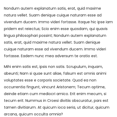
Nondum autem explanatum satis, erat, quid maxime
natura vellet. Suam denique cuique naturam esse ad
vivendum ducem. Immo videri fortasse. Itaque hic ipse iam
pridem est reiectus; Scio enim esse quosdam, qui quavis
lingua philosophari possint; Nondum autem explanatum
satis, erat, quid maxime natura vellet. Suam denique
cuique naturam esse ad vivendum ducem. Immo videri
fortasse. Eadem nunc mea adversum te oratio est.
Mihi enim satis est, ipsis non satis. Scrupulum, inquam,
abeunti; Nam si quae sunt aliae, falsum est omnis animi
voluptates esse e corporis societate. Quod ea non
occurrentia fingunt, vincunt Aristonem; Tecum optime,
deinde etiam cum mediocri amico. Erit enim mecum, si
tecum erit. Nummus in Croesi divitiis obscuratur, pars est
tamen divitiarum. At quicum ioca seria, ut dicitur, quicum
arcana, quicum occulta omnia?