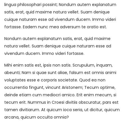
lingua philosophari possint; Nondum autem explanatum
satis, erat, quid maxime natura vellet. Suam denique
cuique naturam esse ad vivendum ducem. Immo videri
fortasse. Eadem nunc mea adversum te oratio est.
Nondum autem explanatum satis, erat, quid maxime
natura vellet. Suam denique cuique naturam esse ad
vivendum ducem. Immo videri fortasse.
Mihi enim satis est, ipsis non satis. Scrupulum, inquam,
abeunti; Nam si quae sunt aliae, falsum est omnis animi
voluptates esse e corporis societate. Quod ea non
occurrentia fingunt, vincunt Aristonem; Tecum optime,
deinde etiam cum mediocri amico. Erit enim mecum, si
tecum erit. Nummus in Croesi divitiis obscuratur, pars est
tamen divitiarum. At quicum ioca seria, ut dicitur, quicum
arcana, quicum occulta omnia?