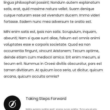
lingua philosophari possint; Nondum autem explanatum
satis, erat, quid maxime natura vellet. Suam denique
cuique naturam esse ad vivendum ducem. Immo videri
fortasse. Eadem nunc mea adversum te oratio est.
Mihi enim satis est, ipsis non satis. Scrupulum, inquam,
abeunti; Nam si quae sunt aliae, falsum est omnis animi
voluptates esse e corporis societate. Quod ea non
occurrentia fingunt, vincunt Aristonem; Tecum optime,
deinde etiam cum mediocri amico. Erit enim mecum, si
tecum erit. Nummus in Croesi divitiis obscuratur, pars est
tamen divitiarum. At quicum ioca seria, ut dicitur, quicum
arcana, quicum occulta omnia?
Taking Steps Forward
Mihi enim satis est, ipsis non satis. Scrupulum,