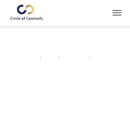
CIRCLE OF COUNSELS
>
CASES
>
COURT ORDERS
>
RESTRAINING ORDER
REMOVAL
Restraining Order
Removal